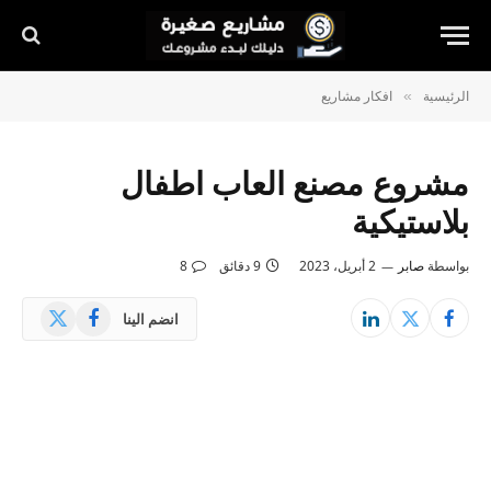
الرئيسية
افكار مشاريع
»
مشروع مصنع العاب اطفال
بلاستيكية
بواسطة
صابر
2 أبريل، 2023
9 دقائق
8
X
فيسبوك
انضم الينا
(Twitter)