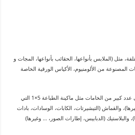
، مثل (الملابس بأنواعها، الحقائب بأنواعها، المجات و
ات المصنوعة من الألومنيوم، الأكياس الورقية الخاصة
هذا وننصحك بشراء ماكينة طباعة تقوم بالطباعة على عدد كبير من الخامات مثل ماكينة الطباعة 5×1 التي
رها)، والقماش (التيشيرتات، الكابات، الوسادات، بادات
)، والبلاستيك (الدبابيس، إطارات الصور، … وغيرها)