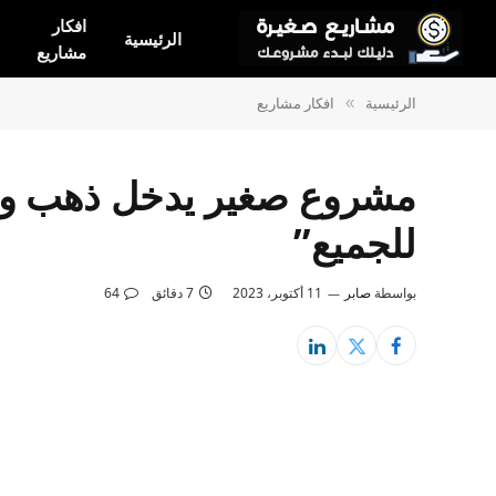
افكار
الرئيسية
مشاريع
الرئيسية
افكار مشاريع
»
مشروع صغير يدخل ذهب وا
للجميع”
بواسطة
صابر
11 أكتوبر، 2023
7 دقائق
64