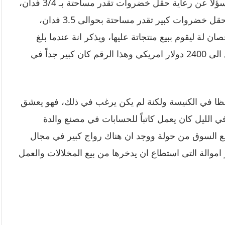
والسكان. عندما بلغ هنري هاينز الـ 10 سنوات كان مسؤلاً عن رعاية حقل خضروات تقدر مساحتة بـ 3/4 فدان،
وعندما وصل الى سن الثانية عشر اصبح مسؤل عن حقل خضروات كبير تقدر مساحتة بحوالى 3.5 فدان،
 لة ليقوم ببيع منتجاتة عليها، ويذكر انة عندما بلغ
السابعة عشر من العمر كان يحقق ارباح سنوية تصل الى 2400 دولار امريكي وهذا الرقم كان كبير جداً في
اعظا في الكنيسة ولكنة لم يكن يرغب في ذلك، فهو يعشق
في الليل كان يعمل كاتباً للحسابات في مصنع والدة
 السوق من حولة ووجد ان هناك رواج كبير في مجال
 اموالة التى استطاع ان يدخرها من بيع المخلالات والعمل