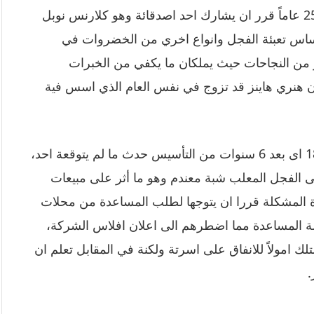
في عام 1869 عندما كان يبلغ هنري هاينز من العمر 25 عاماً قرر ان يشارك احد اصدقائة وهو كلارنس نوبل
ساس تعبئة الفجل وانواع اخري من الخضروات في
ير من النجاحات حيث يملكان ما يكفي من الخبرات
ر ان هنري هاينز قد تزوج في نفس العام الذي اسس فية
استمرت النجاحات وتوالت الارباح ولكن في عام 1875 اى بعد 6 سنوات من التأسيس حدث ما لم يتوقعة احد،
ى الفجل المعلب شبة معندم وهو ما أثر على مبيعات
المشكلة قررا ان يتوجها لطلب المساعدة من محلات
وا لة المساعدة مما اضطرهم الى اعلان افلاس الشركة،
تلك امولاً للانفاق على اسرتة ولكنة في المقابل تعلم ان
.