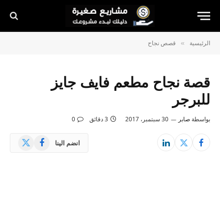
الرئيسية
قصص نجاح
»
قصة نجاح مطعم فايف جايز
للبرجر
بواسطة
صابر
30 سبتمبر، 2017
3 دقائق
0
X
فيسبوك
انضم الينا
(Twitter)