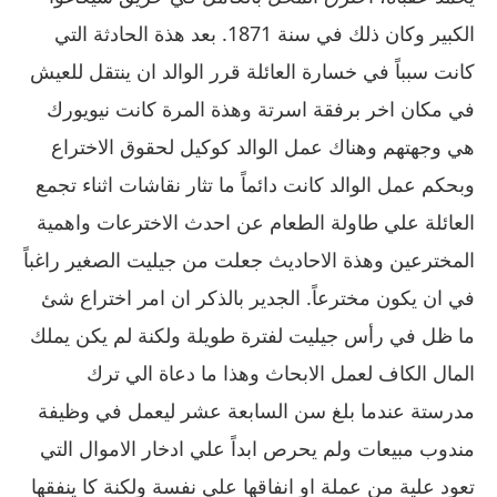
الكبير وكان ذلك في سنة 1871. بعد هذة الحادثة التي
كانت سبباً في خسارة العائلة قرر الوالد ان ينتقل للعيش
في مكان اخر برفقة اسرتة وهذة المرة كانت نيويورك
هي وجهتهم وهناك عمل الوالد كوكيل لحقوق الاختراع
وبحكم عمل الوالد كانت دائماً ما تثار نقاشات اثناء تجمع
العائلة علي طاولة الطعام عن احدث الاخترعات واهمية
المخترعين وهذة الاحاديث جعلت من جيليت الصغير راغباً
في ان يكون مخترعاً. الجدير بالذكر ان امر اختراع شئ
ما ظل في رأس جيليت لفترة طويلة ولكنة لم يكن يملك
المال الكاف لعمل الابحاث وهذا ما دعاة الي ترك
مدرستة عندما بلغ سن السابعة عشر ليعمل في وظيفة
مندوب مبيعات ولم يحرص ابداً علي ادخار الاموال التي
تعود علية من عملة او انفاقها علي نفسة ولكنة كا ينفقها