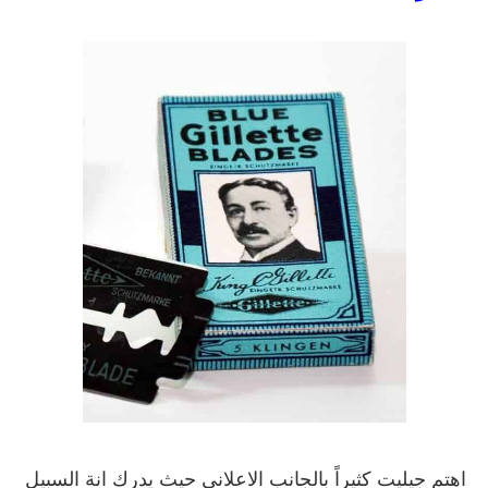
اهتم جيليت كثيراً بالجانب الاعلاني حيث يدرك انة السبيل