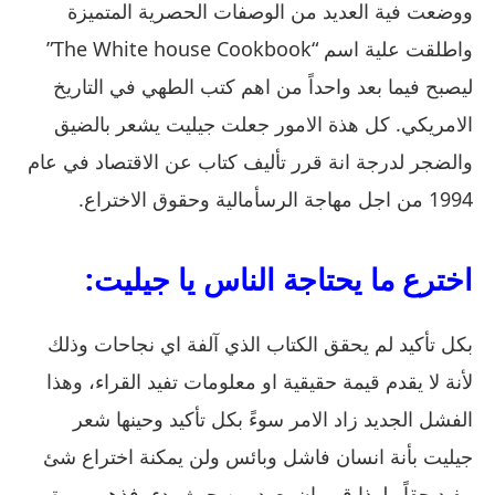
ووضعت فية العديد من الوصفات الحصرية المتميزة
واطلقت علية اسم “The White house Cookbook”
ليصبح فيما بعد واحداً من اهم كتب الطهي في التاريخ
الامريكي. كل هذة الامور جعلت جيليت يشعر بالضيق
والضجر لدرجة انة قرر تأليف كتاب عن الاقتصاد في عام
1994 من اجل مهاجة الرسأمالية وحقوق الاختراع.
اخترع ما يحتاجة الناس يا جيليت:
بكل تأكيد لم يحقق الكتاب الذي آلفة اي نجاحات وذلك
لأنة لا يقدم قيمة حقيقية او معلومات تفيد القراء، وهذا
الفشل الجديد زاد الامر سوءً بكل تأكيد وحينها شعر
جيليت بأنة انسان فاشل وبائس ولن يمكنة اختراع شئ
مفيد حقاً ولهذا قرر ان يعود من حيث بدء، فذهب مرة