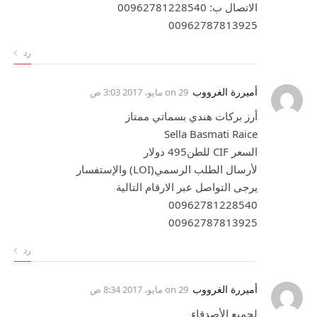
الاتصال ب: 00962781228540
00962787813925
رد
أميررة الغرووب
on
29 مايو، 2017 3:03 ص
أرز بركات هندي بسماتي ممتاز
Sella Basmati Raice
السعر CIF للطن495 دولار
لأرسال الطلب الرسمي(LOI) والإستفسار
يرجى التواصل عبر الارقام التالية
00962781228540
00962787813925
رد
أميررة الغرووب
on
29 مايو، 2017 8:34 ص
لجميع الأصدقاء