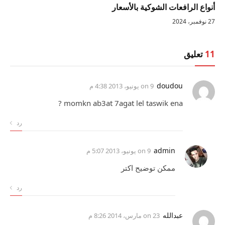
أنواع الرافعات الشوكية بالأسعار
27 نوفمبر، 2024
11
تعليق
doudou
on
9 يونيو، 2013 4:38 م
momkn ab3at 7agat lel taswik ena ?
رد
admin
on
9 يونيو، 2013 5:07 م
ممكن توضيح اكتر
رد
عبدالله
on
23 مارس، 2014 8:26 م