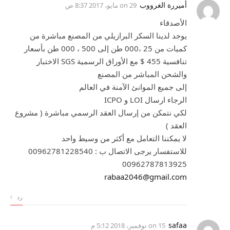
أميررة الغرووب
on
29 مايو، 2017 8:37 ص
ﺍﻷﺻﺪﻗﺎﺀ
ﻳﻮﺟﺪ ﻟﺪﻳﻨﺎ ﺍﻟﺴﻜﺮ ﺍﻟﺒﺮﺍﺯﻳﻠﻲ ﻣﻦ ﺍﻟﻤﺼﻨﻊ ﻣﺒﺎﺷﺮﺓ ﻣﻦ
ﻛﻤﻴﺎﺕ ﻣﻦ 25 ،000 ﻃﻦ ﺇﻟﻰ 500 ، 000 ﻃﻦ ﺑﺄﺳﻌﺎﺭ
ﺗﻨﺎﻓﺴﻴﺔ 455 $ ﻣﻊ ﺍﻷﻭﺭﺍﻕ ﺍﻟﺮﺳﻤﻴﺔ SGS ﺍﻻﺧﺘﺒﺎﺭ
ﻭﺍﻟﺸﺤﻦ ﺍﻟﻤﺒﺎﺷﺮ ﻣﻦ ﺍﻟﻤﺼﻨﻊ
ﺇﻟﻰ ﺟﻤﻴﻊ ﺍﻟﻤﻮﺍﻧﺊ ﺍﻵﻣﻨﺔ ﻓﻲ ﺍﻟﻌﺎﻟﻢ
ﺍﻟﺮﺟﺎﺀ ﺍﺭﺳﺎﻝ LOI ﻭ ICPO
ﻟﻜﻲ ﻧﺘﻤﻜﻦ ﻣﻦ ﺇﺭﺳﺎﻝ ﺍﻟﻌﻘﺪ ﺍﻟﺮﺳﻤﻲ ﻣﺒﺎﺷﺮﺓ ‏( ﻣﺸﺮﻭﻉ
ﺍﻟﻌﻘﺪ ‏)
ﻻ ﻳﻤﻜﻨﻨﺎ ﺍﻟﺘﻌﺎﻣﻞ ﻣﻊ ﺃﻛﺜﺮ ﻣﻦ ﻭﺳﻴﻂ ﻭﺍﺣﺪ
ﻟﻼﺳﺘﻔﺴﺎﺭ ﻳﺮﺟﻰ ﺍﻻﺗﺼﺎﻝ ﺏ : 00962781228540
00962787813925
rabaa2046@gmail.com
رد
safaa
on
15 نوفمبر، 2018 5:12 م