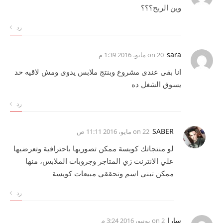
وين الربح؟؟؟
رد
sara
on
20 مايو، 2016 1:39 م
انا بقى عندى مشروع وبنتج ملابس يدوى ومش لاقيه حد
يسوق الشغل ده
رد
SABER
on
22 مايو، 2016 11:11 ص
لو منتجاتك كويسة ممكن تصوريها باحترافية وتعرضيها
علي الانترنت زي المتاجر وجروبات الملابس، منها
ممكن تبني اسم وتحققي مبيعات كويسة
رد
سارا
on
2 يونيو، 2016 3:24 م