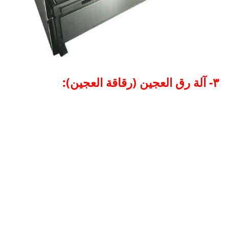
٣- آلة رق العجين (رقاقة العجين):