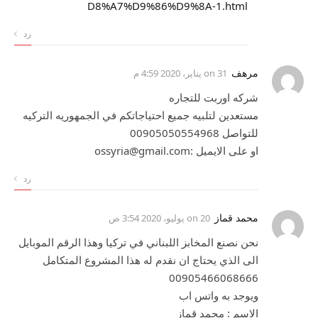
D8%A7%D9%86%D9%8A-1.html
رد
مرهف
on
31 يناير، 2020 4:59 م
شركه اوربت للتجاره
مستعدين لتلبيه جميع احتياجاتكم في الجمهوريه التركيه
للتواصل 00905050554968
او على الايميل :ossyria@gmail.com
رد
محمد قماز
on
20 يوليو، 2020 3:54 ص
نحن نصنع المخابز اللبناني في تركيا وهذا الرقم الموبايل
الى الذي يحتاج ان نقدم له هذا المشروع المتكامل
00905466068666
ويوجد به واتس اب
الاسم : محمد قماز