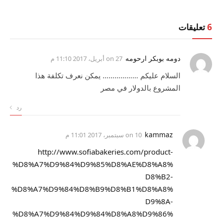
6
تعليقات
دومه بوبكر ارحومه
on
27 أبريل، 2017 11:10 م
السلام عليكم ……………… يمكن نعرف تكلفة هذا
المشروع بالدولار في مصر
رد
kammaz
on
10 سبتمبر، 2017 11:01 م
http://www.sofiabakeries.com/product-
%D8%A7%D9%84%D9%85%D8%AE%D8%A8%
D8%B2-
%D8%A7%D9%84%D8%B9%D8%B1%D8%A8%
D9%8A-
%D8%A7%D9%84%D9%84%D8%A8%D9%86%