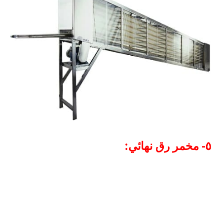
٥- مخمر رق نهائي: