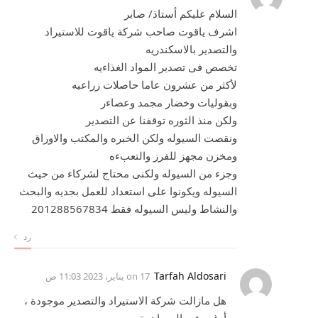
السلام عليكم أستاذ/ صابر
اشرف ياقوت صاحب شركة ياقوت للاستيراد
والتصدير بالاسكندريه
تخصص فى تصدير المواد الغذاءيه
لأكثر من عشرون عاما حاصلات زراعيه
وبقوليات وخضار مجمد وعصاءر
ولكن منذ الثوره توقفنا عن التصدير
ونقصت السيوله ولكن الخبره والمكتب والاوراق
ومخزن مجهز للفرز والتعبءه
وجزء من السيوله ولكنى محتاج لشركاء من حيث
السيوله ويكونوا على استعداد للعمل بجديه والبحث
والنشاط وليس السيوله فقط 201288567834
رد
Tarfah Aldosari
on
17 يناير، 2023 11:03 ص
هل مازالت شركة الاستيراد والتصدير موجودة ،
أرغب في المساهمة