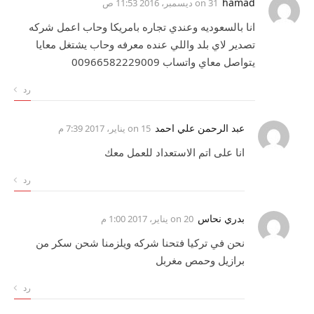
hamad
on
31 ديسمبر، 2016 11:53 ص
انا بالسعوديه وعندي تجاره بامريكا وحاب اعمل شركه
تصدير لاي بلد واللي عنده معرفه وحاب يشتغل معايا
يتواصل معاي واتساب 00966582229009
رد
عبد الرحمن علي احمد
on
15 يناير، 2017 7:39 م
انا على اتم الاستعداد للعمل معك
رد
بدري نحاس
on
20 يناير، 2017 1:00 م
نحن في تركيا فتحنا شركه ويلزمنا شحن سكر من
برازيل وحمص مغربل
رد