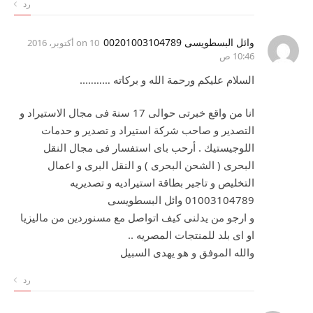
رد
وائل البسطويسى 00201003104789
on
10 أكتوبر، 2016
10:46 ص
السلام عليكم ورحمة الله و بركاته ………..
انا من واقع خبرتى حوالى 17 سنة فى مجال الاستيراد و
التصدير و صاحب شركة استيراد و تصدير و حدمات
اللوجيستيك . أرحب باى استفسار فى مجال النقل
البحرى ( الشحن البحرى ) و النقل البرى و اعمال
التخليص و تاجير بطاقة استيراديه و تصديريه
01003104789 وائل البسطويسى
و ارجو من يدلنى كيف اتواصل مع مسنوردين من ماليزيا
او اى بلد للمنتجات المصريه ..
والله الموفق و هو يهدى السبيل
رد