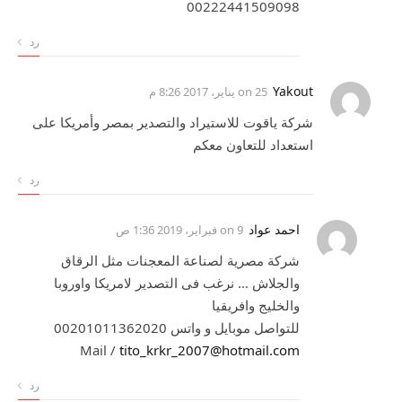
00222441509098
رد
Yakout
on
25 يناير، 2017 8:26 م
شركة ياقوت للاستيراد والتصدير بمصر وأمريكا على
استعداد للتعاون معكم
رد
احمد عواد
on
9 فبراير، 2019 1:36 ص
شركة مصرية لصناعة المعجنات مثل الرقاق
والجلاش … نرغب فى التصدير لامريكا واوروبا
والخليج وافريقيا
للتواصل موبايل و واتس 00201011362020
Mail /
tito_krkr_2007@hotmail.com
رد