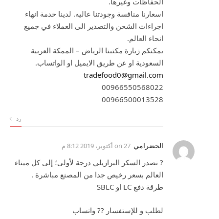
الحفاظات وغيرها.
اسعارنا منافسة وجودتنا عاليه. لدينا خدمة انهاء
اجراءات الشحن والتصدير الى العملاء في جميع
انحاء العالم.
يمكنكم زيارة مكتبنا الرياض – الممكة العربية
السعودية او عن طريق الايميل او الواتساب.
tradefood0@gmail.com
00966550568022
00966500013528
رد
الحضرامي
on
27 أكتوبر، 2019 8:12 م
? نصدر السكر البرازيلي درجة لأولى؛ إلى كل ميناء
العالم بسعر رخيص جدا من المصنع مباشرة .
طرقة دفع LC او SBLC
لطلب و للإستفسار ?? واتساب