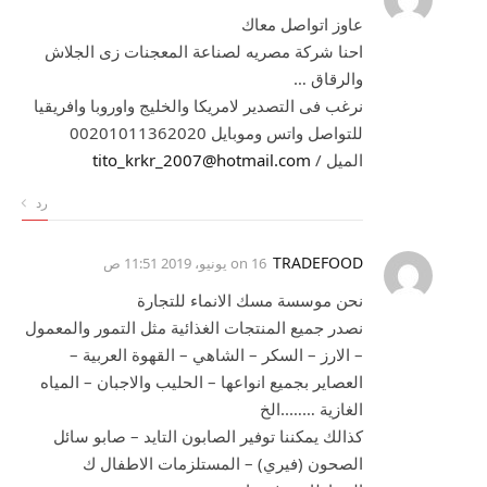
عاوز اتواصل معاك
احنا شركة مصريه لصناعة المعجنات زى الجلاش
والرقاق …
نرغب فى التصدير لامريكا والخليج واوروبا وافريقيا
للتواصل واتس وموبايل 00201011362020
الميل /
tito_krkr_2007@hotmail.com
رد
TRADEFOOD
on
16 يونيو، 2019 11:51 ص
نحن موسسة مسك الانماء للتجارة
نصدر جميع المنتجات الغذائية مثل التمور والمعمول
– الارز – السكر – الشاهي – القهوة العربية –
العصاير بجميع انواعها – الحليب والاجبان – المياه
الغازية ……..الخ
كذالك يمكننا توفير الصابون التايد – صابو سائل
الصحون (فيري) – المستلزمات الاطفال ك