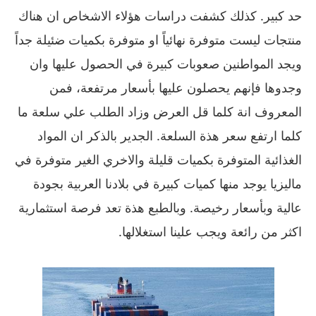
حد كبير. كذلك كشفت دراسات هؤلاء الاشخاص ان هناك
منتجات ليست متوفرة نهائياً او متوفرة بكميات ضئيلة جداً
ويجد المواطنين صعوبات كبيرة في الحصول عليها وان
وجدوها فإنهم يحصلون عليها بأسعار مرتفعة، فمن
المعروف انة كلما قل العرض وزاد الطلب علي سلعة ما
كلما ارتفع سعر هذة السلعة. الجدير بالذكر ان المواد
الغذائية المتوفرة بكميات قليلة والاخري الغير متوفرة في
ماليزيا يوجد منها كميات كبيرة في بلادنا العربية بجودة
عالية وبأسعار رخيصة. وبالطبع هذة تعد فرصة استثمارية
اكثر من رائعة ويجب علينا استغلالها.