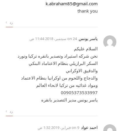
k.abraham85@gmail.com
thank you
رد
ياسر يونس
on
24 سبتمبر، 2018 11:44 ص
السلام عليكم
نحن شركه استيراد وتصدير بانفره تركيا ونورد
السكر البرازيلي بنظام الاعتاماد البنكي
والدقيق الاوكراني
والدجاج واللحوم من اوكرانيا بنظام الاعتماد
ومواد غذائيه من تركيا لانحاء العالم
00905373533997
ياسر يونس مدير التصدير بانقره
رد
احمد عواد
on
9 فبراير، 2019 1:32 ص