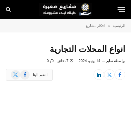
الرئيسية
افكار مشاريع
»
انواع المحلات التجارية
بواسطة
صابر
14 يونيو، 2024
7 دقائق
0
X
فيسبوك
انضم الينا
(Twitter)