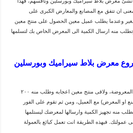
لك انشئ معرض بلاط سيراميك وبورسلين ونافسهم، فهذا
معنى ان تتفق مع المصانع والمعارض الكبرى على
ير وعندما يطلب عميل معين الحصول على منتج معين
وتطلب منه ارسال الكمية الى المعرض الخاص بك لتسلمها
وع معرض بلاط سيراميك وبورسلين
جاء لك عميل في معرضك وطلب مشاهدة المنتجات المعروضة، ولاقى منتج معين اعجابه وطلب منه ٢٠٠
نع او المعرض) مع العميل، ومن ثم تقوم على الفور
تطلب منه تجهيز الكمية وارسالها لمعرضك ليستلمها
ى عمولتك. فبهذه الطريقة انت تعمل كبائع بالعمولة