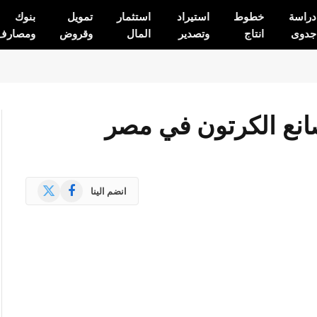
دراسة
خطوط
استيراد
استثمار
تمويل
بنوك
جدوى
انتاج
وتصدير
المال
وقروض
ومصارف
صانع الكرتون في مصر
X
فيسبوك
انضم الينا
(Twitter)