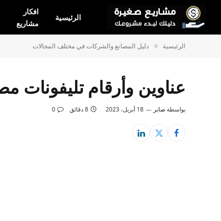
افكار
الرئيسية
مشاريع
الرئيسية
دليل المصانع والشركات في مختلف المجالات
»
عناوين وأرقام تليفونات م
بواسطة
صابر
18 أبريل، 2023
8 دقائق
0