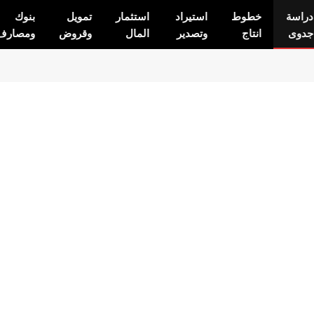
دراسة
خطوط
استيراد
استثمار
تمويل
بنوك
جدوى
انتاج
وتصدير
المال
وقروض
ومصارف