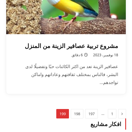
مشروع تربية عصافير الزينة من المنزل
18 نوفمبر، 2023
6 دقائق
عصافير الزينة تعد من اكثر الكائنات حبًا وتفضيلًا لدى
البشر، فالناس بمختلف ثقافتهم وعاداتهم واماكن
تواجدهم…
السابق
…
199
198
197
1
افكار مشاريع